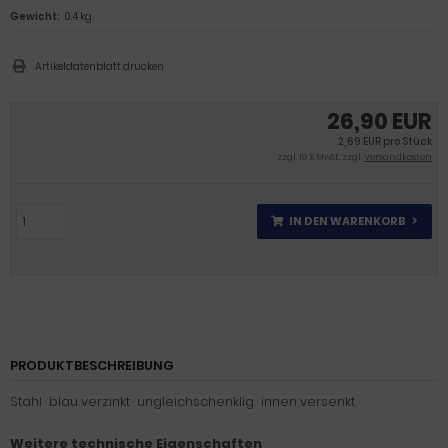
Gewicht:
0.4 kg
Artikeldatenblatt drucken
26,90 EUR
2,69 EUR pro Stück
zzgl. 19 % MwSt. zzgl.
Versandkosten
IN DEN WARENKORB
PRODUKTBESCHREIBUNG
Stahl · blau verzinkt · ungleichschenklig · innen versenkt
Weitere technische Eigenschaften