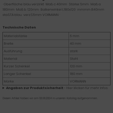
· Oberfläche: blau verzinkt · Maß c: 40mm · Stärke: 5mm · Maß a:
180mm · Maß b: 120mm · Balkenwinkel L180x120 · mmmm B.40mm
sta.STA blau · verz.S.5mm VORMANN ·
Technische Daten
Materialstärke
5 mm
Breite
40 mm
Ausführung
stark
Material
Stahl
Kurzer Schenkel
120 mm
Langer Schenkel
180 mm
Marke
VORMANN
Angaben zur Produktsicherheit
- Hier klicken für mehr Infos
Diesen Artikel haben wir am 03.06.2024 in unseren Katalog aufgenommen.