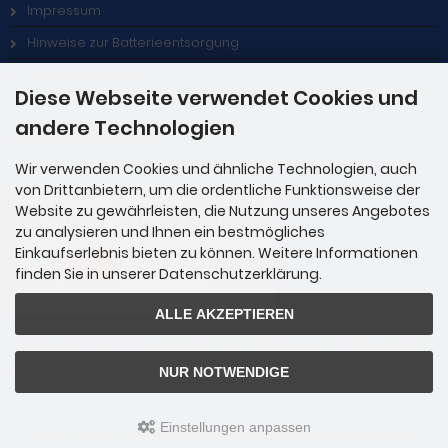
Impressum
Hinweise zur Batterieentsorgung
Stellenangebote
Diese Webseite verwendet Cookies und
andere Technologien
Zahlungsmethoden
Wir verwenden Cookies und ähnliche Technologien, auch
von Drittanbietern, um die ordentliche Funktionsweise der
Website zu gewährleisten, die Nutzung unseres Angebotes
zu analysieren und Ihnen ein bestmögliches
Einkaufserlebnis bieten zu können. Weitere Informationen
finden Sie in unserer Datenschutzerklärung.
ALLE AKZEPTIEREN
Zahlung per Rechnung: Übergabe der Rechnung an PayPal. Sie über
weisen bequem nach Erhalt der Ware direkt an PayPal. Sie benötige
n kein PayPal Konto.
NUR NOTWENDIGE
Einstellungen anpassen
befestigungs-profi.de © 2026 | Template © 2009-2026 by
mod
ified eCommerce