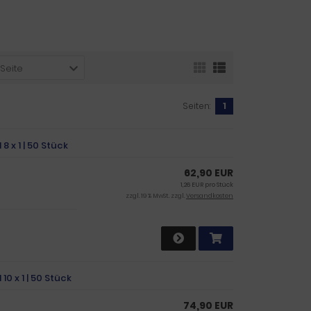
 Seite
Seiten:
1
8 x 1 | 50 Stück
62,90 EUR
1,26 EUR pro Stück
zzgl. 19 % MwSt. zzgl.
Versandkosten
0 x 1 | 50 Stück
74,90 EUR