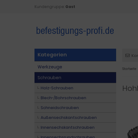
Kundengruppe:
Gast
Kategorien
Ko
Werkzeuge
Startseite
Schrauben
Hoh
Holz-Schrauben
Blech-/Bohrschrauben
Schneidschrauben
Außensechskantschrauben
Innensechskantschrauben
Innensechsrundschrauben