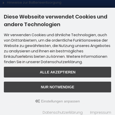
Hinweise zur Batterieentsorgung
Stellenangebote
Diese Webseite verwendet Cookies und
andere Technologien
Zahlungsmethoden
Wir verwenden Cookies und ähnliche Technologien, auch
von Drittanbietern, um die ordentliche Funktionsweise der
Website zu gewährleisten, die Nutzung unseres Angebotes
zu analysieren und Ihnen ein bestmögliches
Einkaufserlebnis bieten zu können. Weitere Informationen
finden Sie in unserer Datenschutzerklärung.
ALLE AKZEPTIEREN
Zahlung per Rechnung: Übergabe der Rechnung an PayPal. Sie über
weisen bequem nach Erhalt der Ware direkt an PayPal. Sie benötige
n kein PayPal Konto.
NUR NOTWENDIGE
Einstellungen anpassen
befestigungs-profi.de © 2026 | Template © 2009-2026 by
mod
ified eCommerce
Shopsoftware
Datenschutzerklärung
Impressum
mod
ified eCommerce Shopsoftware © 2009-2026