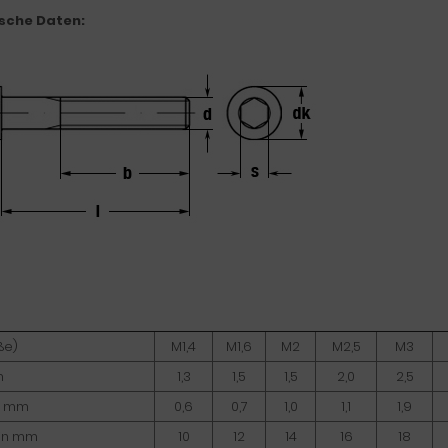
sche Daten:
ße)
M1,4
M1,6
M2
M2,5
M3
m
1,3
1,5
1,5
2,0
2,5
in mm
0,6
0,7
1,0
1,1
1,9
 in mm
10
12
14
16
18