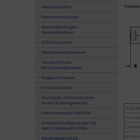
Techni
Gewindestifte
Flanschschrauben
Gewindestangen
Gewindebolzen
Stiftschrauben
Verschlussschrauben
Sonderformen
Maschinengewinde
Flügelschrauben
Hohlschrauben
Abstands-/Distanzbolzen
Innen-/Außengewinde
d (Grö
Steinschrauben DIN 529
s in m
Schraubenverbinungen für
t min. 
den Stahlbau EN 14399
b max.
Gewindeeinsätze