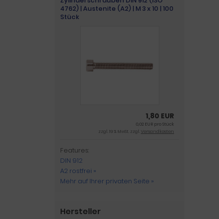
Zylinderschrauben DIN 912 (ISO
4762) | Austenite (A2) | M 3 x 10 | 100
Stück
1,80 EUR
0,02 EUR pro Stück
zzgl. 19 % MwSt. zzgl.
Versandkosten
Features:
DIN 912
A2 rostfrei »
Mehr auf Ihrer privaten Seite »
Hersteller