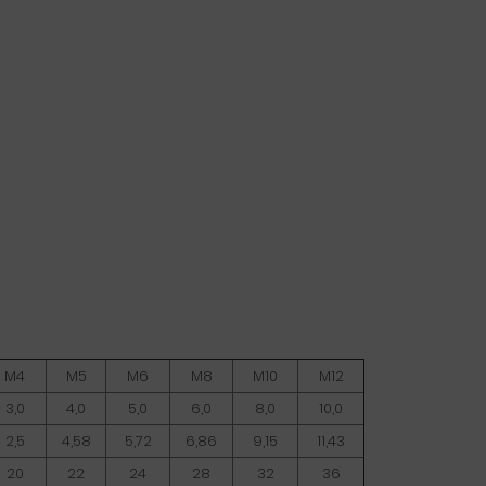
M4
M5
M6
M8
M10
M12
3,0
4,0
5,0
6,0
8,0
10,0
2,5
4,58
5,72
6,86
9,15
11,43
20
22
24
28
32
36