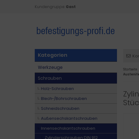
Kundengruppe:
Gast
Kategorien
Ko
Werkzeuge
Startseite
Austenite 
Schrauben
Holz-Schrauben
Zyli
Blech-/Bohrschrauben
Stüc
Schneidschrauben
Außensechskantschrauben
Innensechskantschrauben
Zylinderschrauben DIN 912