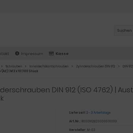
ntakt
Impressum
Kasse
Schrauben
Innensechskantschrauben
Zylinderschrauben DIN 912
DIN 912
(A2) | M 3 x 10 | 100 Stück
nderschrauben DIN 912 (ISO 4762) | Austen
k
Lieferzeit:
2 - 3 Arbeitstage
Art.Nr.:
R000912920000030010
Hersteller:
M-03