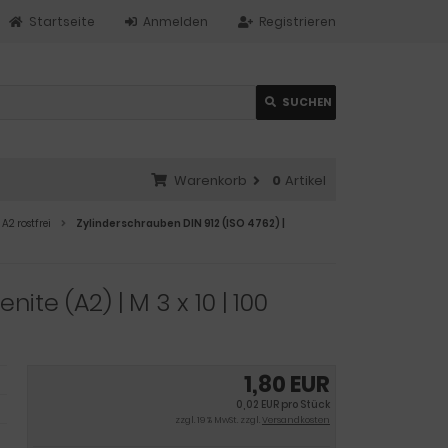
Startseite
Anmelden
Registrieren
SUCHEN
Warenkorb
0
Artikel
 A2 rostfrei
Zylinderschrauben DIN 912 (ISO 4762) |
ite (A2) | M 3 x 10 | 100
1,80 EUR
0,02 EUR pro Stück
zzgl. 19 % MwSt. zzgl.
Versandkosten