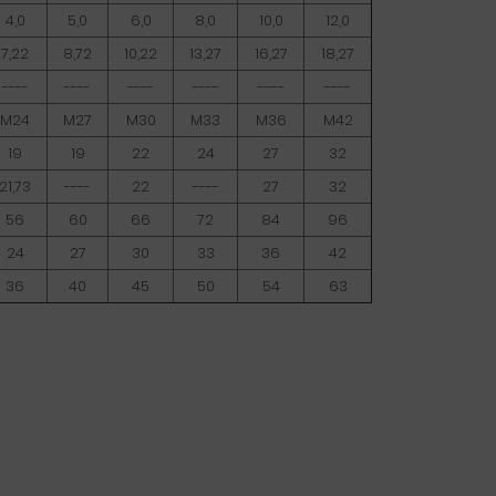
4,0
5,0
6,0
8,0
10,0
12,0
7,22
8,72
10,22
13,27
16,27
18,27
----
----
----
----
----
----
M24
M27
M30
M33
M36
M42
19
19
22
24
27
32
21,73
----
22
----
27
32
56
60
66
72
84
96
24
27
30
33
36
42
36
40
45
50
54
63