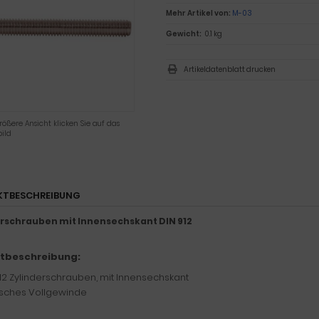
Mehr Artikel von:
M-03
Gewicht:
0.1 kg
Artikeldatenblatt drucken
rößere Ansicht klicken Sie auf das
ild
KTBESCHREIBUNG
erschrauben mit Innensechskant DIN 912
tbeschreibung:
12 Zylinderschrauben, mit Innensechskant
sches Vollgewinde