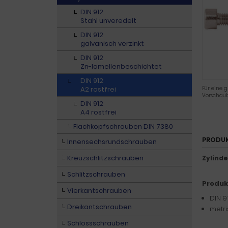
DIN 912
Stahl unveredelt
DIN 912
galvanisch verzinkt
DIN 912
Zn-lamellenbeschichtet
DIN 912
A2 rostfrei
Für eine g
Vorschaub
DIN 912
A4 rostfrei
Flachkopfschrauben DIN 7380
PRODU
Innensechsrundschrauben
Kreuzschlitzschrauben
Zylind
Schlitzschrauben
Produk
Vierkantschrauben
DIN 9
Dreikantschrauben
metri
Schlossschrauben