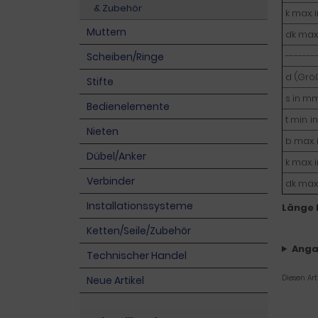
& Zubehör
k max.
Muttern
dk max
-------
Scheiben/Ringe
d (Grö
Stifte
s in m
Bedienelemente
t min. 
Nieten
b max.
Dübel/Anker
k max.
Verbinder
dk max
Installationssysteme
Länge 
Ketten/Seile/Zubehör
Anga
Technischer Handel
Diesen Ar
Neue Artikel