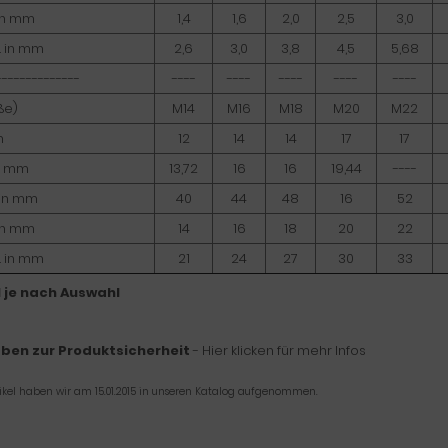
 in mm
1,4
1,6
2,0
2,5
3,0
. in mm
2,6
3,0
3,8
4,5
5,68
--------------
----
----
----
----
----
ße)
M14
M16
M18
M20
M22
m
12
14
14
17
17
in mm
13,72
16
16
19,44
----
 in mm
40
44
48
16
52
 in mm
14
16
18
20
22
. in mm
21
24
27
30
33
l je nach Auswahl
ben zur Produktsicherheit
- Hier klicken für mehr Infos
tikel haben wir am 15.01.2015 in unseren Katalog aufgenommen.