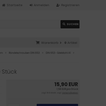
Startseite
Anmelden
Registrieren
SUCHEN
Warenkorb
0
Artikel
ern
Rändelschrauben DIN 653
DIN 653 - Edelstahl A1
0 Stück
15,90 EUR
1,59 EUR pro Stück
zzgl. 19 % MwSt. zzgl.
Versandkosten