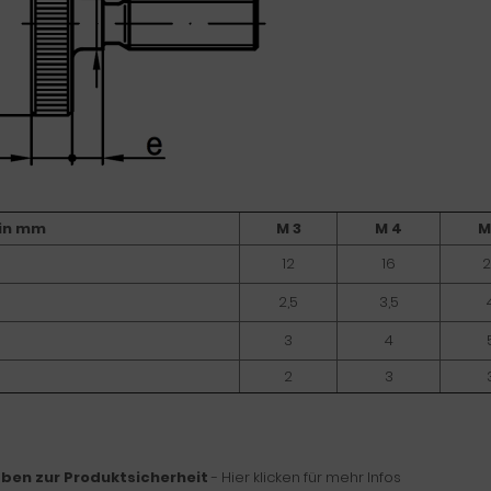
in mm
M 3
M 4
M
12
16
2
2,5
3,5
3
4
2
3
ben zur Produktsicherheit
- Hier klicken für mehr Infos