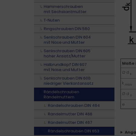
Hammerschrauben
mit Sechskantmutter
T-Nuten
Ringschrauben DIN 580
Senkschrauben DIN 604
mit Nase und Mutter
Senkschrauben DIN 605
hoher Ansatz/Mutter
Maße 
Halbrundkopf DIN 607
mit Nase und Mutter
Ø d
k
Senkschrauben DIN 608
k
niedriger Vierkantansatz
max.
Rändelschrauben
Ø d
s
Rändelmuttern
e
Rändelschrauben DIN 464
Rändelmutter DIN 466
Rändelmutter DIN 467
Rändelschrauben DIN 653
Anga