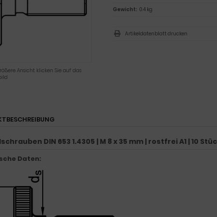
Gewicht:
0.4 kg
Artikeldatenblatt drucken
rößere Ansicht klicken Sie auf das
ild
KTBESCHREIBUNG
schrauben DIN 653 1.4305 | M 8 x 35 mm | rostfrei A1 | 10 Stü
sche Daten: