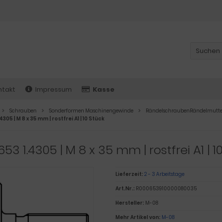
ntakt
Impressum
Kasse
Schrauben
Sonderformen Maschinengewinde
RändelschraubenRändelmutt
4305 | M 8 x 35 mm | rostfrei A1 | 10 Stück
653 1.4305 | M 8 x 35 mm | rostfrei A1 | 1
Lieferzeit:
2 - 3 Arbeitstage
Art.Nr.:
R000653910000080035
Hersteller:
M-08
Mehr Artikel von:
M-08