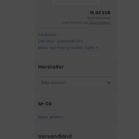
15,90 EUR
1,59 EUR pro Stück
zzgl. 19 % MwSt. zzgl.
Versandkosten
Features:
DIN 653 - Edelstahl A1 »
Mehr auf Ihrer privaten Seite »
Hersteller
Bitte wählen
M-08
Mehr Artikel
»
Versandland