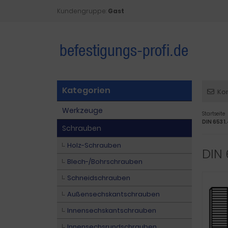
Kundengruppe:
Gast
Kategorien
Ko
Werkzeuge
Startseite
DIN 653 1.
Schrauben
Holz-Schrauben
DIN 
Blech-/Bohrschrauben
Schneidschrauben
Außensechskantschrauben
Innensechskantschrauben
Innensechsrundschrauben