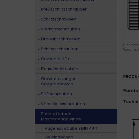
Kreuzschlitzschrauben
Schlitzschrauben
Vierkantschrauben
Dreikantschrauben
Für eine g
Schlossschrauben
Vorschaub
Gewindestifte
Flanschschrauben
PRODU
Gewindestangen
Gewindebolzen
Rändel
Stiftschrauben
Techni
Verschlussschrauben
Sonderformen
Maschinengewinde
Augenschrauben DIN 444
Gewindeösen