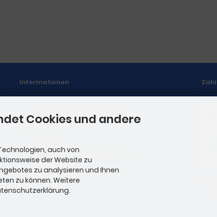
Informationen
Zah
Privatsphäre und Datenschutz
ndet Cookies und andere
Unsere AGB
Impressum
Technologien, auch von
Hinweise zur Batterieentsorgung
nktionsweise der Website zu
Stellenangebote
Angebotes zu analysieren und Ihnen
eten zu können. Weitere
Zahl
Pal.
Datenschutzerklärung.
an Pa