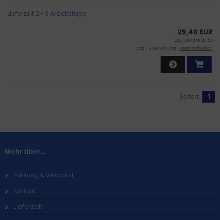
Lieferzeit:
2 - 3 Arbeitstage
25,40 EUR
0,25 EUR pro Stück
zzgl. 19 % MwSt. zzgl.
Versandkosten
Seiten:
1
Mehr über...
Zahlung & Versand
Kontakt
Lieferzeit