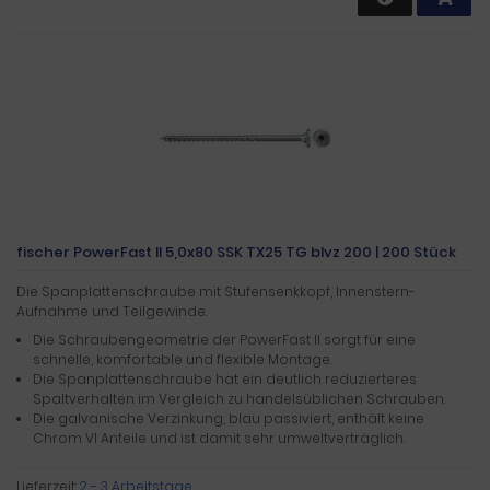
fischer PowerFast II 5,0x80 SSK TX25 TG blvz 200 | 200 Stück
Die Spanplattenschraube mit Stufensenkkopf, Innenstern-
Aufnahme und Teilgewinde.
Die Schraubengeometrie der PowerFast II sorgt für eine
schnelle, komfortable und flexible Montage.
Die Spanplattenschraube hat ein deutlich reduzierteres
Spaltverhalten im Vergleich zu handelsüblichen Schrauben.
Die galvanische Verzinkung, blau passiviert, enthält keine
Chrom VI Anteile und ist damit sehr umweltverträglich.
Lieferzeit:
2 - 3 Arbeitstage