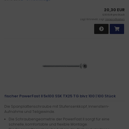
20,30 EUR
0,10 EUR pro Stück
zzgl. 19 % MwSt. zzgl.
Versandkosten
fischer PowerFast II 5x100 SSK TX25 TG blvz 100 | 100 Stück
Die Spanplattenschraube mit Stufensenkkopf, Innenstern-
Aufnahme und Teilgewinde.
Die Schraubengeometrie der PowerFast II sorgt für eine
schnelle, komfortable und flexible Montage.