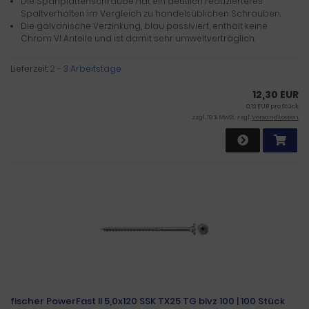
Die Spanplattenschraube hat ein deutlich reduzierteres
Spaltverhalten im Vergleich zu handelsüblichen Schrauben.
Die galvanische Verzinkung, blau passiviert, enthält keine
Chrom VI Anteile und ist damit sehr umweltverträglich.
Lieferzeit:
2 - 3 Arbeitstage
12,30 EUR
0,12 EUR pro Stück
zzgl. 19 % MwSt. zzgl.
Versandkosten
fischer PowerFast II 5,0x120 SSK TX25 TG blvz 100 | 100 Stück