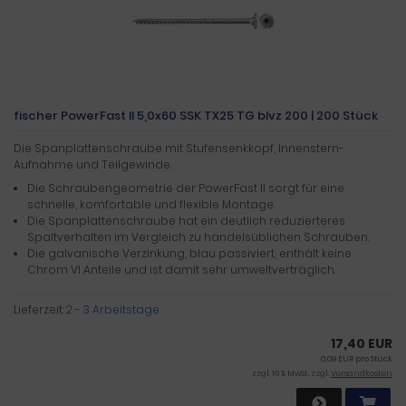
fischer PowerFast II 5,0x60 SSK TX25 TG blvz 200 | 200 Stück
Die Spanplattenschraube mit Stufensenkkopf, Innenstern-
Aufnahme und Teilgewinde.
Die Schraubengeometrie der PowerFast II sorgt für eine
schnelle, komfortable und flexible Montage.
Die Spanplattenschraube hat ein deutlich reduzierteres
Spaltverhalten im Vergleich zu handelsüblichen Schrauben.
Die galvanische Verzinkung, blau passiviert, enthält keine
Chrom VI Anteile und ist damit sehr umweltverträglich.
Lieferzeit:
2 - 3 Arbeitstage
17,40 EUR
0,09 EUR pro Stück
zzgl. 19 % MwSt. zzgl.
Versandkosten