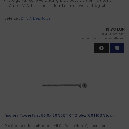
Die galvanische Verzinkung, blau passiviert, enthält keine
Chrom VI Anteile und ist damit sehr umweltverträglich.
Lieferzeit:
2 - 3 Arbeitstage
13,70 EUR
0,14 EUR pro Stück
zzgl. 19 % MwSt. zzgl.
Versandkosten
fischer PowerFast II 6,0x120 SSK TX TG blvz 100 | 100 Stück
Die Spanplattenschraube mit Stufensenkkopf, Innenstern-