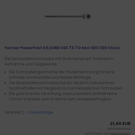
fischer PowerFast II 6,0x160 SSK TX TG blvz 100 | 100 Stück
Die Spanplattenschraube mit Stufensenkkopf, Innenstern-
Aufnahme und Teilgewinde.
Die Schraubengeometrie der PowerFast II sorgt für eine
schnelle, komfortable und flexible Montage.
Die Spanplattenschraube hat ein deutlich reduzierteres
Spaltverhalten im Vergleich zu handelsüblichen Schrauben.
Die galvanische Verzinkung, blau passiviert, enthält keine
Chrom VI Anteile und ist damit sehr umweltverträglich.
Lieferzeit:
2 - 3 Arbeitstage
21,40 EUR
0,21 EUR pro Stück
zzgl. 19 % MwSt. zzgl.
Versandkosten