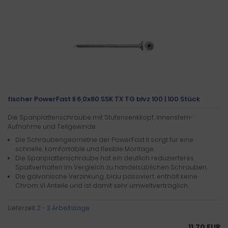
fischer PowerFast II 6,0x80 SSK TX TG blvz 100 | 100 Stück
Die Spanplattenschraube mit Stufensenkkopf, Innenstern-
Aufnahme und Teilgewinde.
Die Schraubengeometrie der PowerFast II sorgt für eine
schnelle, komfortable und flexible Montage.
Die Spanplattenschraube hat ein deutlich reduzierteres
Spaltverhalten im Vergleich zu handelsüblichen Schrauben.
Die galvanische Verzinkung, blau passiviert, enthält keine
Chrom VI Anteile und ist damit sehr umweltverträglich.
Lieferzeit:
2 - 3 Arbeitstage
11,70 EUR