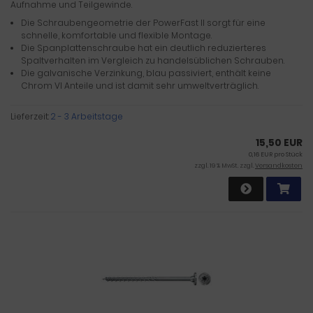
Aufnahme und Teilgewinde.
Die Schraubengeometrie der PowerFast II sorgt für eine
schnelle, komfortable und flexible Montage.
Die Spanplattenschraube hat ein deutlich reduzierteres
Spaltverhalten im Vergleich zu handelsüblichen Schrauben.
Die galvanische Verzinkung, blau passiviert, enthält keine
Chrom VI Anteile und ist damit sehr umweltverträglich.
Lieferzeit:
2 - 3 Arbeitstage
15,50 EUR
0,16 EUR pro Stück
zzgl. 19 % MwSt. zzgl.
Versandkosten