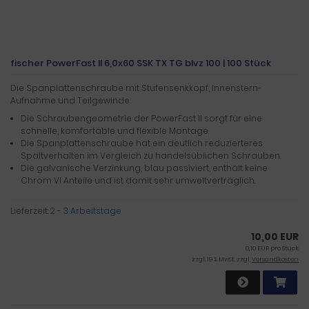
fischer PowerFast II 6,0x60 SSK TX TG blvz 100 | 100 Stück
Die Spanplattenschraube mit Stufensenkkopf, Innenstern-
Aufnahme und Teilgewinde.
Die Schraubengeometrie der PowerFast II sorgt für eine
schnelle, komfortable und flexible Montage.
Die Spanplattenschraube hat ein deutlich reduzierteres
Spaltverhalten im Vergleich zu handelsüblichen Schrauben.
Die galvanische Verzinkung, blau passiviert, enthält keine
Chrom VI Anteile und ist damit sehr umweltverträglich.
Lieferzeit:
2 - 3 Arbeitstage
10,00 EUR
0,10 EUR pro Stück
zzgl. 19 % MwSt. zzgl.
Versandkosten