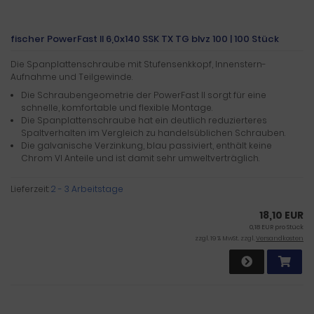
fischer PowerFast II 6,0x140 SSK TX TG blvz 100 | 100 Stück
Die Spanplattenschraube mit Stufensenkkopf, Innenstern-
Aufnahme und Teilgewinde.
Die Schraubengeometrie der PowerFast II sorgt für eine
schnelle, komfortable und flexible Montage.
Die Spanplattenschraube hat ein deutlich reduzierteres
Spaltverhalten im Vergleich zu handelsüblichen Schrauben.
Die galvanische Verzinkung, blau passiviert, enthält keine
Chrom VI Anteile und ist damit sehr umweltverträglich.
Lieferzeit:
2 - 3 Arbeitstage
18,10 EUR
0,18 EUR pro Stück
zzgl. 19 % MwSt. zzgl.
Versandkosten