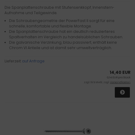
Die Spanplattenschraube mit Stufensenkkopf, Innenstern-
Aufnahme und Teilgewinde.
Die Schraubengeometrie der PowerFast II sorgt für eine
schnelle, komfortable und flexible Montage.
Die Spanplattenschraube hat ein deutlich reduzierteres
Spaltverhalten im Vergleich zu handelsüblichen Schrauben.
Die galvanische Verzinkung, blau passiviert, enthält keine
Chrom VI Anteile und ist damit sehr umweltverträglich.
Lieferzeit:
auf Anfrage
14,40 EUR
0,14 EUR pro Stück
zzgl. 19 % MwSt. zzgl.
Versandkosten