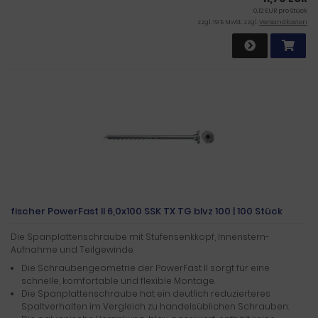
0,12 EUR pro Stück
zzgl. 19 % MwSt. zzgl.
Versandkosten
fischer PowerFast II 6,0x100 SSK TX TG blvz 100 | 100 Stück
Die Spanplattenschraube mit Stufensenkkopf, Innenstern-
Aufnahme und Teilgewinde.
Die Schraubengeometrie der PowerFast II sorgt für eine
schnelle, komfortable und flexible Montage.
Die Spanplattenschraube hat ein deutlich reduzierteres
Spaltverhalten im Vergleich zu handelsüblichen Schrauben.