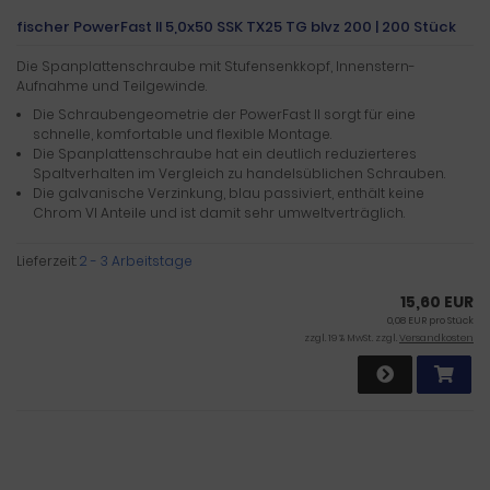
fischer PowerFast II 5,0x50 SSK TX25 TG blvz 200 | 200 Stück
Die Spanplattenschraube mit Stufensenkkopf, Innenstern-
Aufnahme und Teilgewinde.
Die Schraubengeometrie der PowerFast II sorgt für eine
schnelle, komfortable und flexible Montage.
Die Spanplattenschraube hat ein deutlich reduzierteres
Spaltverhalten im Vergleich zu handelsüblichen Schrauben.
Die galvanische Verzinkung, blau passiviert, enthält keine
Chrom VI Anteile und ist damit sehr umweltverträglich.
Lieferzeit:
2 - 3 Arbeitstage
15,60 EUR
0,08 EUR pro Stück
zzgl. 19 % MwSt. zzgl.
Versandkosten